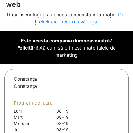
web
Doar userii logați au acces la această informație.
Da-
ți click aici pentru a vă loga.
Este acesta compania dumneavoastră
?
Felicitări!
Aă cum să primești materialele de
marketing
Constanţa
Constanţa
Program de lucru:
Luni
08–19
Marți
08–19
Miercuri
08–19
Joi
08–19