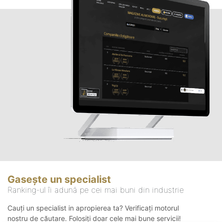
Gasește un specialist
Ranking-ul îi adună pe cei mai buni din industrie
Cauți un specialist in apropierea ta? Verificați motorul
nostru de căutare. Folosiți doar cele mai bune servicii!