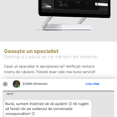
Gasește un specialist
Ranking-ul îi adună pe cei mai buni din industrie
Cauți un specialist in apropierea ta? Verificați motorul
nostru de căutare. Folosiți doar cele mai bune servicii!
ŞOIMII Alimentari
Live chat
Căutare
09:47
Bună, suntem încântați să vă ajutăm! 🙂 Vă rugăm
să faceți clic pe subiectul de conversație
corespunzător! 🙂