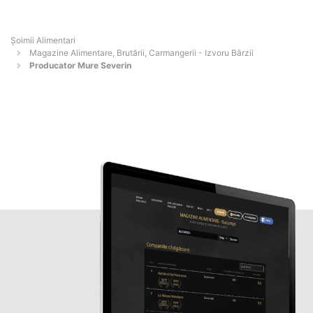
Şoimii Alimentari
Magazine Alimentare, Brutării, Carmangerii - Izvoru Bârzii
Producator Mure Severin