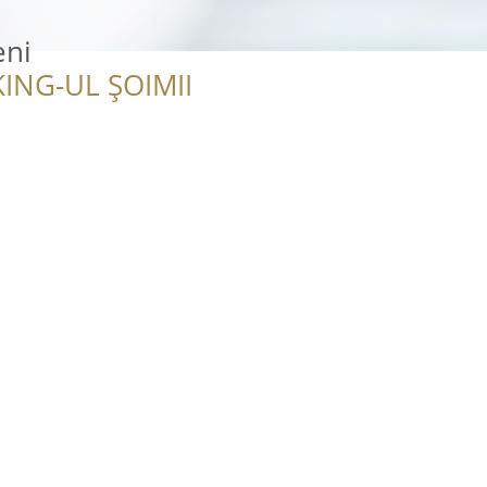
eni
ING-UL ȘOIMII