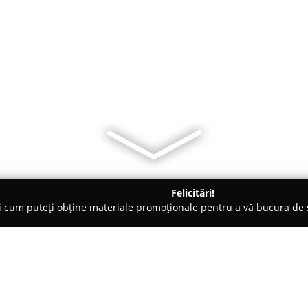
Felicitări!
ți cum puteți obține materiale promoționale pentru a vă bucura d
, Carmangerii - Argeş
Legume Brosteni