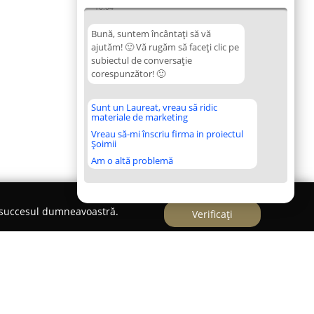
16:04
Bună, suntem încântați să vă
ajutăm! 🙂 Vă rugăm să faceți clic pe
subiectul de conversație
corespunzător! 🙂
Sunt un Laureat, vreau să ridic
materiale de marketing
Vreau să-mi înscriu firma in proiectul
Șoimii
Am o altă problemă
e succesul dumneavoastră.
Verificați