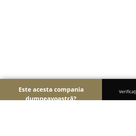
Este acesta compania
Verifica
dumneavoastră?
Şoimii Alimentari
Magazine Alimentare, Brutării