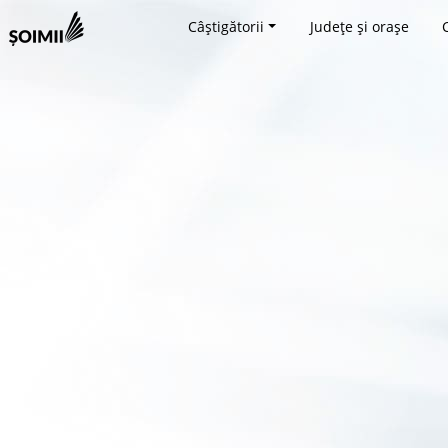
Câștigătorii
Județe și orașe