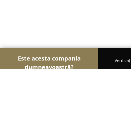
Este acesta compania
Verifica
dumneavoastră?
Şoimii Alimentari
Magazine Alimentare, Brutării,
Măcelăria Mitea