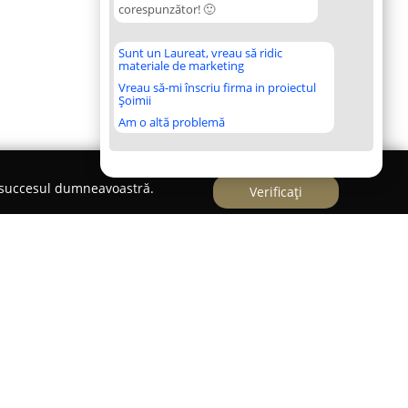
corespunzător! 🙂
Sunt un Laureat, vreau să ridic
materiale de marketing
Vreau să-mi înscriu firma in proiectul
Șoimii
Am o altă problemă
e succesul dumneavoastră.
Verificați
biu pe Strada Ana Ipătescu, s-a făcut remarcată
duselor din carne pe care le oferă. Această