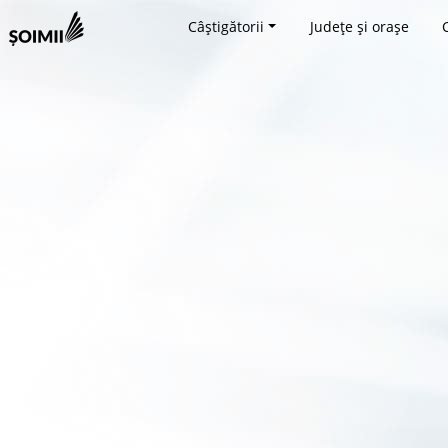
Câștigătorii
Județe și orașe