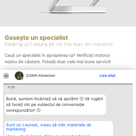
Gasește un specialist
Ranking-ul îi adună pe cei mai buni din industrie
Cauți un specialist in apropierea ta? Verificați motorul
nostru de căutare. Folosiți doar cele mai bune servicii!
ŞOIMII Alimentari
Live chat
Căutare
11:37
Bună, suntem încântați să vă ajutăm! 🙂 Vă rugăm
să faceți clic pe subiectul de conversație
corespunzător! 🙂
Sunt un Laureat, vreau să ridic materiale de
Organizator Ranking
Plebiscyt
Contact
marketing
BRIGHT SOLUTIONS BR SRL
Câștigătorii
Contact
Aleea Timisul De Sus 2 Bl. A30
Lista Tuturor