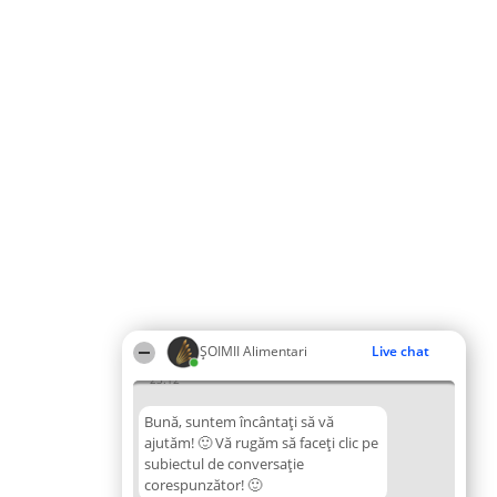
ŞOIMII Alimentari
Live chat
23:12
Bună, suntem încântați să vă
ajutăm! 🙂 Vă rugăm să faceți clic pe
subiectul de conversație
corespunzător! 🙂