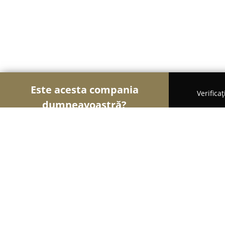
Este acesta compania
Verifica
dumneavoastră?
Şoimii Alimentari
Magazine Alimentare, Brutări
Bio Culture