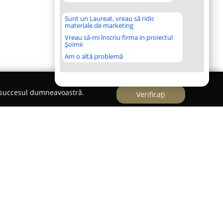
Sunt un Laureat, vreau să ridic
materiale de marketing
Vreau să-mi înscriu firma in proiectul
Șoimii
Am o altă problemă
e succesul dumneavoastră.
Verificați
domeniul agriculturii ecologice și își desfășoară
șu Mare, județul Cluj. Firma se remarcă prin
rocesarea alimentelor ecologice, acordând o