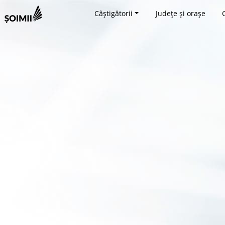
Câștigătorii
Județe și orașe