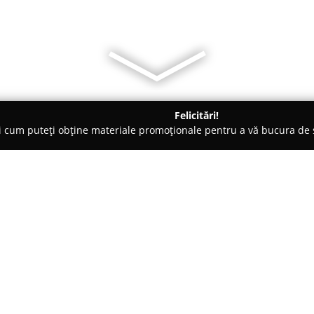
Felicitări!
ți cum puteți obține materiale promoționale pentru a vă bucura d
i, Carmangerii - Căpuşu Mare
Bio Culture
Despre companie:
Bio Culture
S.R.L. activează în 
activitatea în localitatea Căpu
specializarea în producția și p