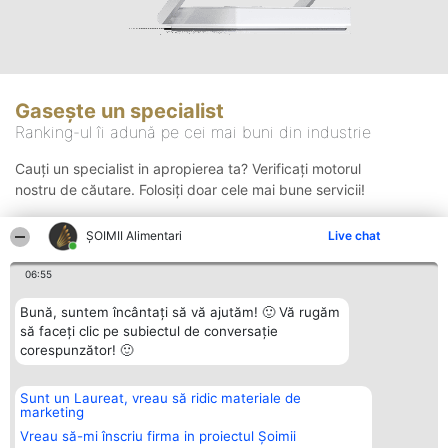
Gasește un specialist
Ranking-ul îi adună pe cei mai buni din industrie
Cauți un specialist in apropierea ta? Verificați motorul
nostru de căutare. Folosiți doar cele mai bune servicii!
ŞOIMII Alimentari
Live chat
Căutare
06:55
Bună, suntem încântați să vă ajutăm! 🙂 Vă rugăm
să faceți clic pe subiectul de conversație
corespunzător! 🙂
Sunt un Laureat, vreau să ridic materiale de
Organizator Ranking
Plebiscyt
Contact
marketing
BRIGHT SOLUTIONS BR SRL
Câștigătorii
Contact
Aleea Timisul De Sus 2 Bl. A30
Lista Tuturor
Vreau să-mi înscriu firma in proiectul Șoimii
Sc. A Et. 4 Ap. 13 Cod 061952
Laureaților