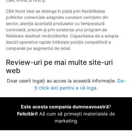
CBA, Privat și First p.
CBA Nord Vest se distinge în piață prin flexibilitatea
politicilor comerciale adaptate constant cerințelor din
sector, atenția acordată produselor cu temperatură
controlată, precum și prin existența unui program de
fidelizare destinat revânzătorilor. Capacitatea de a adopta
decizii operative rapide întărește poziția competitivă a
companiei pe segmentul de retail.
Review-uri pe mai multe site-uri
web
Doar userii logați au acces la această informație.
Da-
ți click aici pentru a vă loga.
Este acesta compania dumneavoastră
?
Felicitări!
Aă cum să primești materialele de
marketing