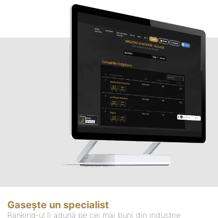
Gasește un specialist
Ranking-ul îi adună pe cei mai buni din industrie