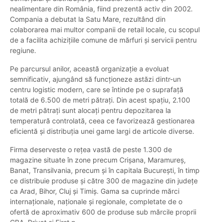
nealimentare din România, fiind prezentă activ din 2002.
Compania a debutat la Satu Mare, rezultând din
colaborarea mai multor companii de retail locale, cu scopul
de a facilita achizițiile comune de mărfuri și servicii pentru
regiune.
Pe parcursul anilor, această organizație a evoluat
semnificativ, ajungând să funcționeze astăzi dintr-un
centru logistic modern, care se întinde pe o suprafață
totală de 6.500 de metri pătrați. Din acest spațiu, 2.100
de metri pătrați sunt alocați pentru depozitarea la
temperatură controlată, ceea ce favorizează gestionarea
eficientă și distribuția unei game largi de articole diverse.
Firma deserveste o rețea vastă de peste 1.300 de
magazine situate în zone precum Crișana, Maramureș,
Banat, Transilvania, precum și în capitala București, în timp
ce distribuie produse și către 300 de magazine din județe
ca Arad, Bihor, Cluj și Timiș. Gama sa cuprinde mărci
internaționale, naționale și regionale, completate de o
ofertă de aproximativ 600 de produse sub mărcile proprii