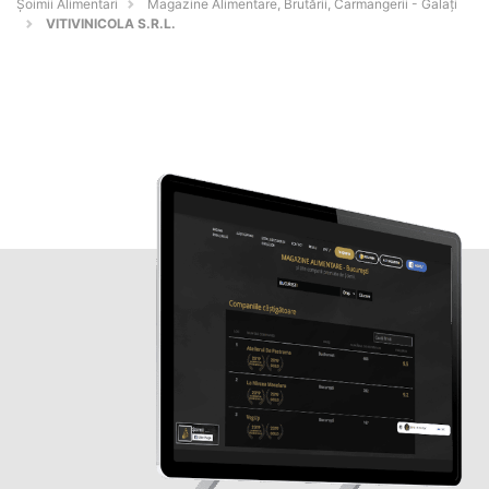
Şoimii Alimentari
Magazine Alimentare, Brutării, Carmangerii - Galaţi
VITIVINICOLA S.R.L.