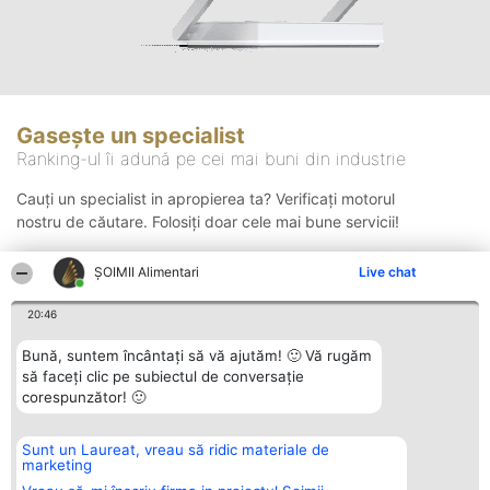
Gasește un specialist
Ranking-ul îi adună pe cei mai buni din industrie
Cauți un specialist in apropierea ta? Verificați motorul
nostru de căutare. Folosiți doar cele mai bune servicii!
ŞOIMII Alimentari
Live chat
Căutare
20:46
Bună, suntem încântați să vă ajutăm! 🙂 Vă rugăm
să faceți clic pe subiectul de conversație
corespunzător! 🙂
Sunt un Laureat, vreau să ridic materiale de
Organizator Ranking
Plebiscyt
Contact
marketing
BRIGHT SOLUTIONS BR SRL
Câștigătorii
Contact
Aleea Timisul De Sus 2 Bl. A30
Lista Tuturor