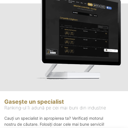
Gasește un specialist
Ranking-ul îi adună pe cei mai buni din industrie
Cauți un specialist in apropierea ta? Verificați motorul
nostru de căutare. Folosiți doar cele mai bune servicii!