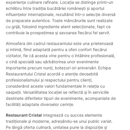
experiențe culinare rafinate. Locația se distinge printr-un
echilibru între tradiția bucătăriei românești și aportul
influențelor internaționale, rezultând într-o selecție diversă
de preparate autentice. Toate mâncărurile sunt realizate
cu grijă, folosind ingrediente atent selecționate, fapt ce
contribuie la prospețimea și savoarea fiecărui fel servit.
Atmosfera din cadrul restaurantului este una prietenoasă
și intimă, fiind adaptată pentru a oferi confort fiecărui
vizitator, fie că acesta vine pentru o întâlnire profesională,
o cină specială sau sărbătorirea unor evenimente
importante precum nunți, botezuri ori aniversări. Echipa
Restaurantului Cristal acordă o atenție deosebită
profesionalismului și respectului pentru clienți,
considerând aceste valori fundamentale în relația cu
oaspeții. Versatilitatea locației se reflectă și în serviciile
destinate diferitelor tipuri de evenimente, acompaniate de
facilități adaptate diverselor cerințe.
Restaurant Cristal
integrează cu succes elemente
tradiționale și moderne, adresându-se unui public variat.
Pe lângă oferta culinară, unitatea pune la dispoziție și