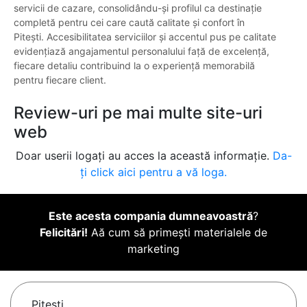
servicii de cazare, consolidându-și profilul ca destinație
completă pentru cei care caută calitate și confort în
Pitești. Accesibilitatea serviciilor și accentul pus pe calitate
evidențiază angajamentul personalului față de excelență,
fiecare detaliu contribuind la o experiență memorabilă
pentru fiecare client.
Review-uri pe mai multe site-uri
web
Doar userii logați au acces la această informație.
Da-
ți click aici pentru a vă loga.
Este acesta compania dumneavoastră
?
Felicitări!
Aă cum să primești materialele de
marketing
Piteşti