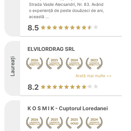
Strada Vasile Alecsandri, Nr. 83. Având
o experiență de peste douăzeci de ani,
această ...
8.5
ELVILORDRAG SRL
Laureați
Arată mai multe >>
8.2
K O S M I K - Cuptorul Loredanei