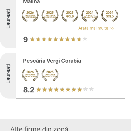
Malina
Laureați
Arată mai multe >>
9
Pescăria Vergi Corabia
Laureați
8.2
Alte firme din zonă